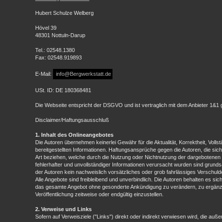
Hubert Schulze Welberg
Hövel 39
48301 Nottuln-Darup
Tel.: 02548.1380
Fax: 02548.919893
E-Mail:
info@Bergwerkstatt.de
USt. ID: DE 180368481
Die Webseite entspricht der DSGVO und ist vertraglich mit dem Anbieter 1&1 g
Disclaimer/Haftungsausschluß
1. Inhalt des Onlineangebotes
Die Autoren übernehmen keinerlei Gewähr für die Aktualität, Korrektheit, Vollst
bereitgestellten Informationen. Haftungsansprüche gegen die Autoren, die sich
Art beziehen, welche durch die Nutzung oder Nichtnutzung der dargebotenen 
fehlerhafter und unvollständiger Informationen verursacht wurden sind grunds
der Autoren kein nachweislich vorsätzliches oder grob fahrlässiges Verschulde
Alle Angebote sind freibleibend und unverbindlich. Die Autoren behalten es sich
das gesamte Angebot ohne gesonderte Ankündigung zu verändern, zu ergänze
Veröffentlichung zeitweise oder endgültig einzustellen.
2. Verweise und Links
Sofern auf Verweisziele ("Links") direkt oder indirekt verwiesen wird, die au